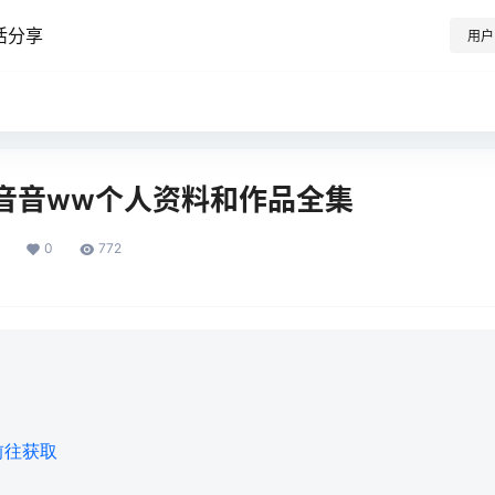
活分享
用户
音音ww个人资料和作品全集
0
772
前往获取