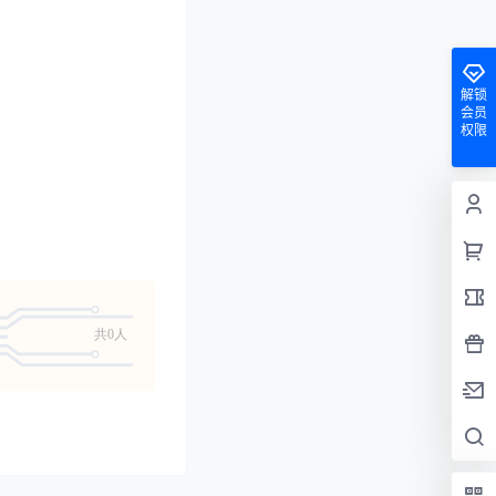
解锁
会员
权限
共0人