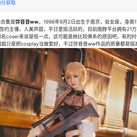
前往获取
s合集是
弥音音ww
，1998年9月2日出生于南京，处女座，身高
签约主僠，人美声甜，平日里挺活跃的，目前围脖平台拥有21
名coser来说是低一点，这可能是她比较佛系的原因吧，有的
姐只是把cosplay当做爱好，不过弥音音ww作品的质量都是挺