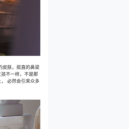
的皮肤，挺直的鼻梁
女孩不一样，不是那
， 必然会引来众多