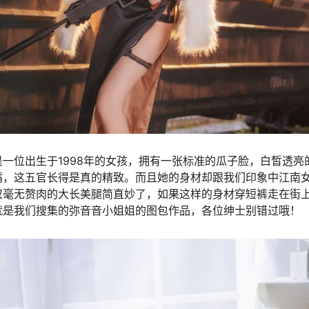
一位出生于1998年的女孩，拥有一张标准的瓜子脸，白皙透亮
嘴，这五官长得是真的精致。而且她的身材却跟我们印象中江南
双毫无赘肉的大长美腿简直妙了，如果这样的身材穿短裤走在街上
就是我们搜集的弥音音小姐姐的图包作品，各位绅士别错过哦！