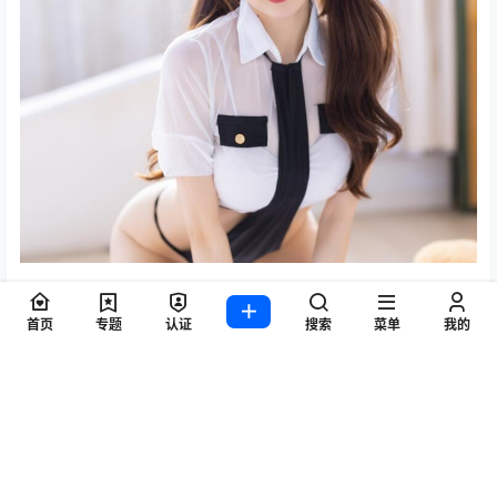
王羽杉平常在围脖也是比较活跃的，大家如果比较喜欢这
个妹子可以去斗鱼去看她的直播，也可以关注她的围脖时
首页
专题
认证
搜索
菜单
我的
刻关注她的动态
资源目录