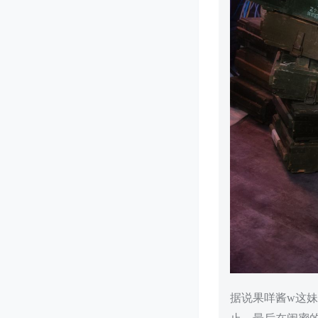
据说果咩酱w这