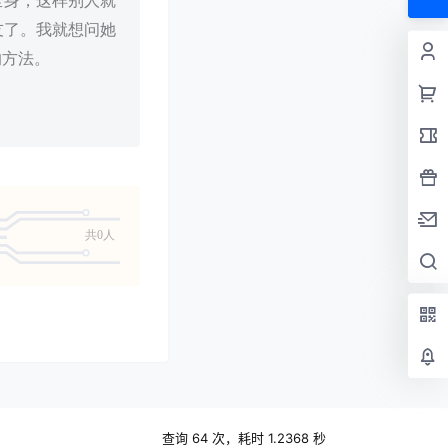
全身，这样别人就
友了。我就想问她
的方法。
共0人
查询 64 次，耗时 1.2368 秒