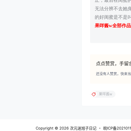
止，最后在闺蜜
无法分辨不去她
的好闺蜜是不是
果咩酱w全部作
点点赞赏，手留
还没有人赞赏，快来当
果咩酱w
Copyright © 2026
次元迷旭子日记
・
皖ICP备202101