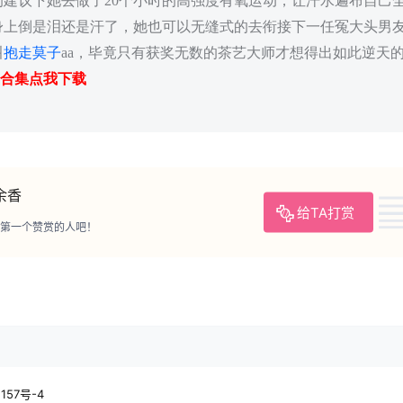
的建议下她去做了20个小时的高强度有氧运动，让汗水遍布自己
身上倒是泪还是汗了，她也可以无缝式的去衔接下一任冤大头男
叫
抱走莫子
aa，毕竟只有获奖无数的茶艺大师才想得出如此逆天
品合集点我下载
余香
给TA打赏
第一个赞赏的人吧！
1157号-4