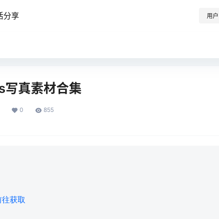
活分享
用户
os写真素材合集
0
855
前往获取