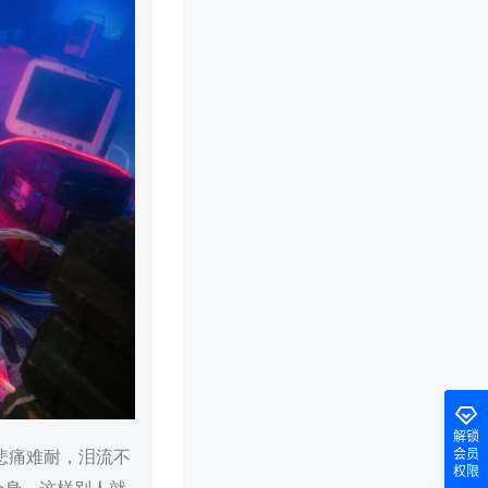
解锁
会员
悲痛难耐，泪流不
权限