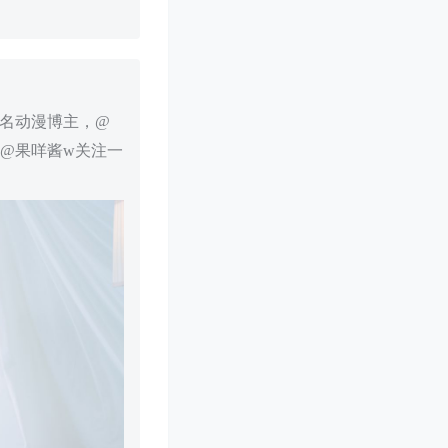
知名动漫博主，@
@果咩酱w关注一