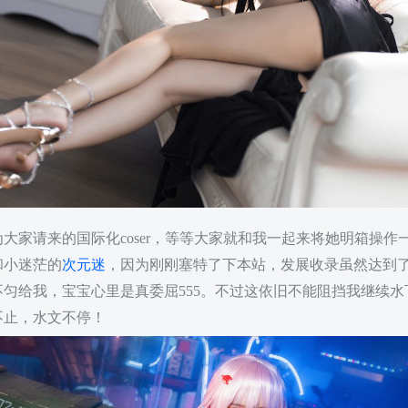
大家请来的国际化coser，等等大家就和我一起来将她明箱操作
和小迷茫的
次元迷
，因为刚刚塞特了下本站，发展收录虽然达到
匀给我，宝宝心里是真委屈555。不过这依旧不能阻挡我继续
不止，水文不停！