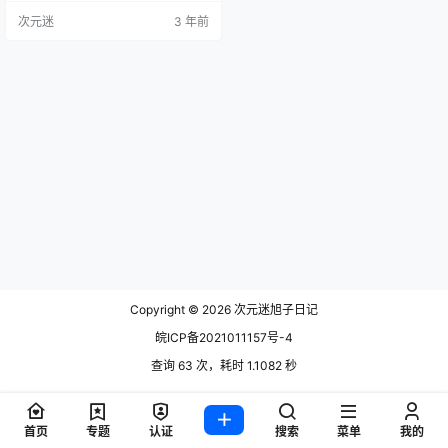
Vol.2 Yuna(윤아) 003 [SAINT Phot
次元迷
3 年前
olife] Growing Up Vol.3 Yuna(윤아)
004 […
Copyright © 2026
次元迷旭子日记
皖ICP备2021011157号-4
查询 63 次，耗时 1.1082 秒
首页
专题
认证
搜索
菜单
我的