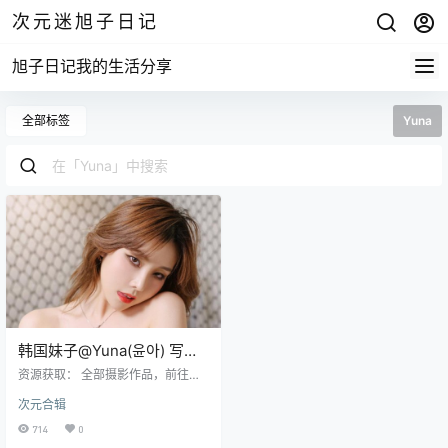
次元迷旭子日记
旭子日记我的生活分享
全部标签
Yuna
韩国妹子@Yuna(윤아) 写真
作品合集[15套]
资源获取： 全部摄影作品，前往获
取 最新作品打包，前往获取 资源
次元合辑
目录 Yuna(윤아) 001 [SAINT Photo
life] Growing Up Vol.1 Yuna(윤아) 0
714
0
02 [SAINT Photolife] Growing Up