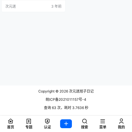
Motoko Kusanagi Alina Becker -
次元迷
3 年前
NO.04绳艺[35P20M] Alina Becker
全部作品合集点我下载
Copyright © 2026
次元迷旭子日记
皖ICP备2021011157号-4
查询 63 次，耗时 3.7636 秒
首页
专题
认证
搜索
菜单
我的