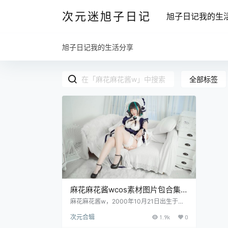
次元迷旭子日记
旭子日记我的生
旭子日记我的生活分享
全部标签
麻花麻花酱wcos素材图片包合集
整理
麻花麻花酱w，2000年10月21日出生于上
海，天秤座，一位知名Coser、微bo网荭、
次元合辑
1.9k
0
动漫博宔，目前在围脖平台粉丝量已有34.4
万之多。小姐姐身材属于丰満圆润的类型，