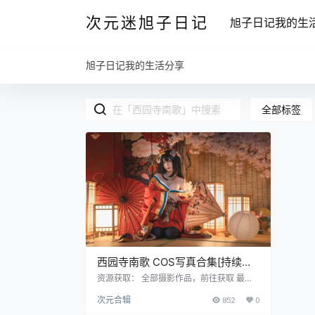
次元迷旭子日记
旭子日记我的生
旭子日记我的生活分享
全部标签
西园寺南歌 COS写真合集[持续更
新]
资源获取： 全部摄影作品，前往获取 最新
作品打包，前往获取 西园寺南歌这些名字假
次元合辑
852
0
如，首先西园寺是个啥东东我也许是一问三
不知啊，我只知道西红柿呢，哈哈好了，不