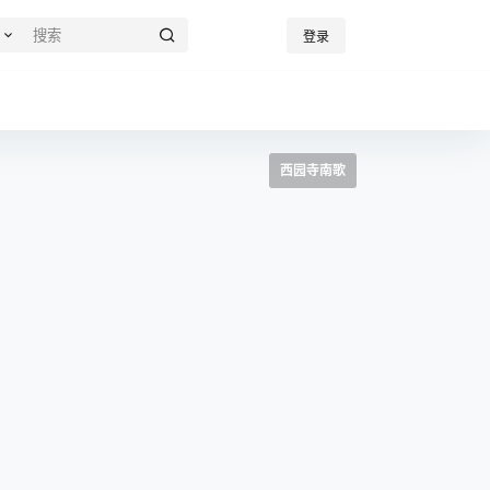
登录
西园寺南歌