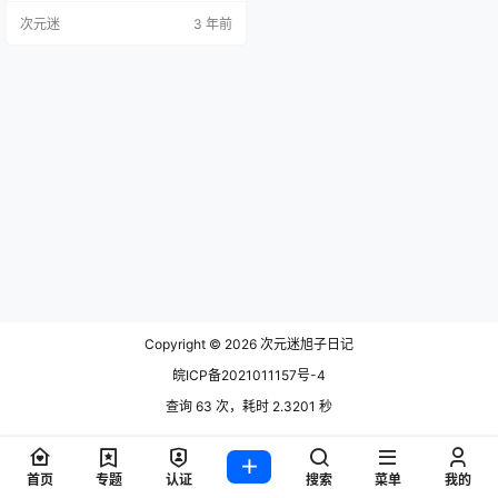
B] 樱岛嗷 NO.003 雷电将军 [25P-4
次元迷
3 年前
00MB] 樱岛嗷最新更新作品合集点
我下载
Copyright © 2026
次元迷旭子日记
皖ICP备2021011157号-4
查询 63 次，耗时 2.3201 秒
首页
专题
认证
搜索
菜单
我的