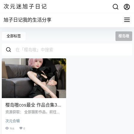
次元迷旭子日记
旭子日记我的生活分享
全部标签
樱岛嗷
樱岛嗷cos最全 作品合集3套
持续更新
资源获取： 全部摄影作品，前往获
取 最新作品打包，前往获取 资 资
次元合辑
源目录 樱岛嗷 NO.001 ANIME002
七草荠原皮+女仆 [37P-643MB] 樱
964
0
岛嗷 NO.002 八重神子 [20P-273M