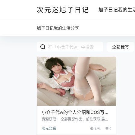
次元迷旭子日记
旭子日记我的生
旭子日记我的生活分享
全部标签
小仓千代w的个人介绍和COS写眞
图合集
资源获取： 全部摄影作品，前往获取 最新
作品打包，前往获取 今天为大家带来的是知
次元合辑
1.9k
0
名微博动漫写真博主@小仓千代w的COS写
真合集，这位可以称得上是不能不看的美女