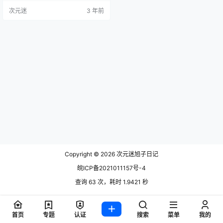
迷和大家一起来解析一个这个妹纸
次元迷
3 年前
的颜值以及身材。首先是封面图左
上第一张，这非常经典的一个女PU
的装扮，貌似就是在自己家客厅的
角落拍的，说不定是在榜一大哥家
也有可能哦。 佳佳好难啊这个妹纸
她是非常有记忆点的， 因为她的脸
庞就像一个14岁的小萝L,但…
Copyright © 2026
次元迷旭子日记
皖ICP备2021011157号-4
查询 63 次，耗时 1.9421 秒
首页
专题
认证
搜索
菜单
我的