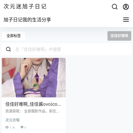
次元迷旭子日记
旭子日记我的生活分享
全部标签
佳佳好难啊
佳佳好难啊_佳佳酱ovo)cos
写真合集
资源获取： 全部摄影作品，前往获
取 最新作品打包，前往获取 佳佳好
次元合辑
难啊的这昵称其实是反应了当代年
轻人压力过大、生活不易的一个痛
1.1k
0
点，也是非常的扎心了。这里次元