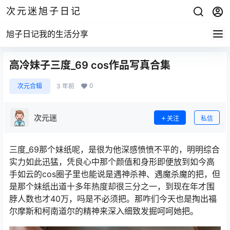
次元迷旭子日记
旭子日记我的生活分享
高冷妹子三度_69 cos作品写真合集
0
次元合辑
3 年前
次元迷
关注
私信
三度_69那个妹纸呢，是很为他深感愤愤不平的，明明综合
实力如此迅猛，凭良心中那个颜值和身形即便放到如今高
手如云的cos圈子里也能说是遇神杀神、遇魔杀魔的把，但
是那个妹纸出道十多年热度却很三分之一，到现在年才围
脖人数也才40万，吗是不必须把。那咋们今天也是掏出福
尔摩斯和柯南道尔的精神来深入细致发掘呵呵她把。