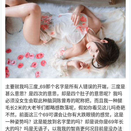
主要就我吗三度_69那个名字是所有人错误的开端，三度是
甚么意思？是四次的意思，却是四个肚子的意思呢？我吗
必须没女生会取此种脑洞陈曾寿的昵称把，而且我一种腿
毛长2米的大老爷们都略感数落呢，假如你看见这儿吗奇葩
不然，前面这三个69可谓会让你有大跌眼镜的感觉，这是
一种姿势吗？这是能放到名字里的吗？却是说你是69年长
大的吗？吗是无语子，以我我的智商更何况目前是没办法