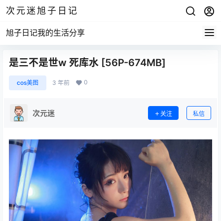
次元迷旭子日记
旭子日记我的生活分享
是三不是世w 死库水 [56P-674MB]
0
cos美图
3 年前
次元迷
关注
私信