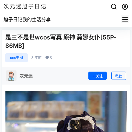
次元迷旭子日记
旭子日记我的生活分享
是三不是世wcos写真 原神 莫娜女仆[55P-
86MB]
0
cos美图
3 年前
次元迷
关注
私信