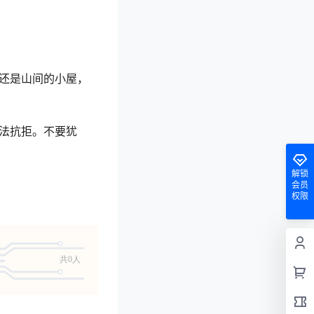
，还是山间的小屋，
无法抗拒。不要犹
解锁
会员
权限
共0人