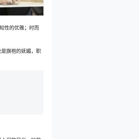
出知性的优雅；时而
论是旗袍的妩媚，职