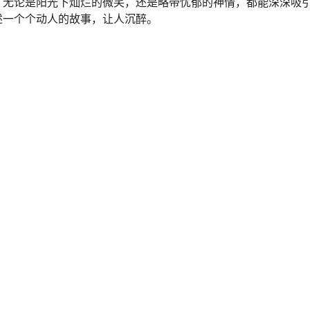
，无论是阳光下灿烂的微笑，还是略带忧郁的神情，都能深深吸
述一个个动人的故事，让人沉醉。