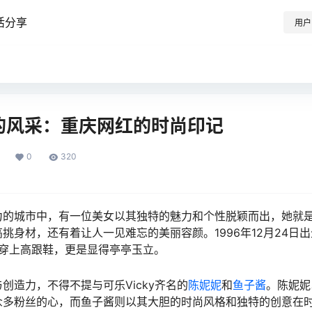
活分享
用户
y的风采：重庆网红的时尚印记
0
320
的城市中，有一位美女以其独特的魅力和个性脱颖而出，她就是可
挑身材，还有着让人一见难忘的美丽容颜。1996年12月24日
，穿上高跟鞋，更是显得亭亭玉立。
创造力，不得不提与可乐Vicky齐名的
陈妮妮
和
鱼子酱
。陈妮妮
众多粉丝的心，而鱼子酱则以其大胆的时尚风格和独特的创意在