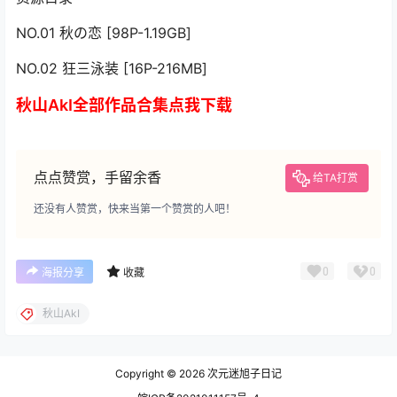
NO.01 秋の恋 [98P-1.19GB]
NO.02 狂三泳装 [16P-216MB]
秋山AkI全部作品合集点我下载
点点赞赏，手留余香
给TA打赏
还没有人赞赏，快来当第一个赞赏的人吧！
0
0
海报分享
收藏
秋山AkI
Copyright © 2026
次元迷旭子日记