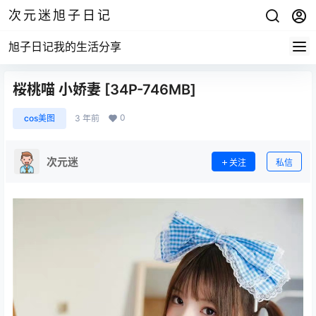
次元迷旭子日记
旭子日记我的生活分享
桜桃喵 小娇妻 [34P-746MB]
0
cos美图
3 年前
次元迷
关注
私信