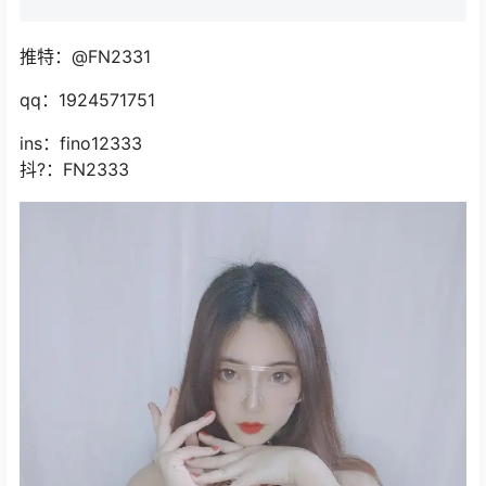
推特：@FN2331
qq：1924571751
ins：fino12333
抖?：FN2333