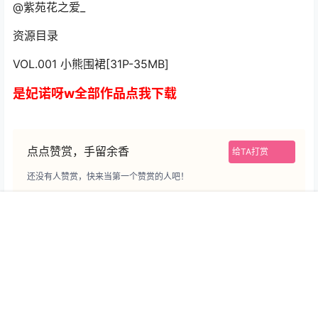
@紫苑花之爱_
资源目录
VOL.001 小熊围裙[31P-35MB]
是妃诺呀w全部作品点我下载
点点赞赏，手留余香
给TA打赏
还没有人赞赏，快来当第一个赞赏的人吧！
首页
专题
认证
搜索
菜单
我的
0
0
海报分享
收藏
是妃诺呀w
Copyright © 2026
次元迷旭子日记