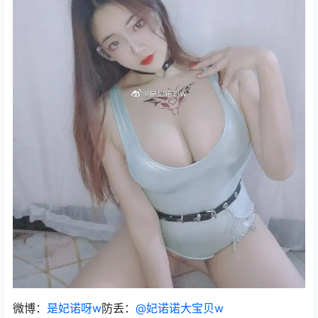
微博：
是妃诺呀w
防丢：
@妃诺诺大宝贝w