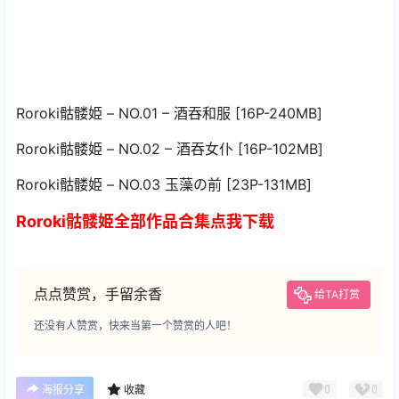
Roroki骷髅姫 – NO.01 – 酒吞和服 [16P-240MB]
Roroki骷髅姫 – NO.02 – 酒吞女仆 [16P-102MB]
Roroki骷髅姫 – NO.03 玉藻の前 [23P-131MB]
Roroki骷髅姫全部作品合集点我下载
点点赞赏，手留余香
给TA打赏
还没有人赞赏，快来当第一个赞赏的人吧！
0
0
海报分享
收藏