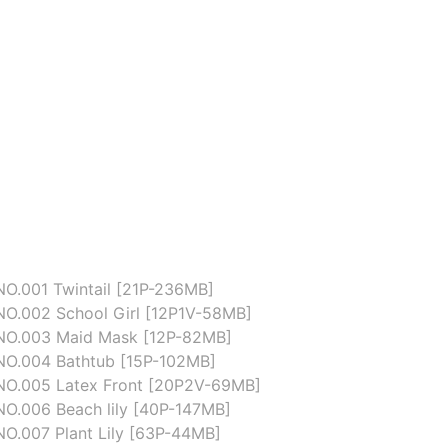
O.001 Twintail [21P-236MB]
NO.002 School Girl [12P1V-58MB]
NO.003 Maid Mask [12P-82MB]
NO.004 Bathtub [15P-102MB]
NO.005 Latex Front [20P2V-69MB]
NO.006 Beach lily [40P-147MB]
O.007 Plant Lily [63P-44MB]