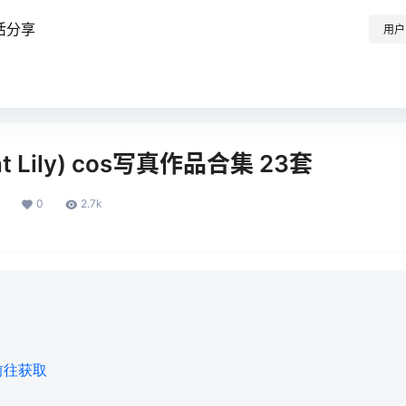
活分享
用户
t Lily) cos写真作品合集 23套
0
2.7k
前往获取