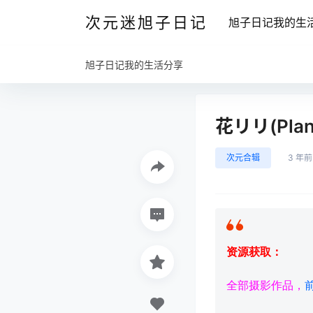
次元迷旭子日记
旭子日记我的生
旭子日记我的生活分享
花リリ(Plan
次元合辑
3 年前
资源获取：
全部摄影作品，