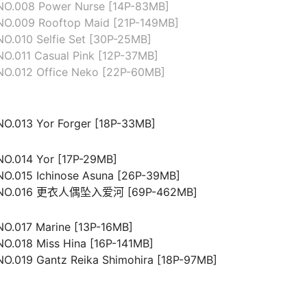
NO.008 Power Nurse [14P-83MB]
NO.009 Rooftop Maid [21P-149MB]
O.010 Selfie Set [30P-25MB]
NO.011 Casual Pink [12P-37MB]
NO.012 Office Neko [22P-60MB]
：
NO.013 Yor Forger [18P-33MB]
NO.014 Yor [17P-29MB]
NO.015 Ichinose Asuna [26P-39MB]
) NO.016 更衣人偶坠入爱河 [69P-462MB]
NO.017 Marine [13P-16MB]
NO.018 Miss Hina [16P-141MB]
NO.019 Gantz Reika Shimohira [18P-97MB]