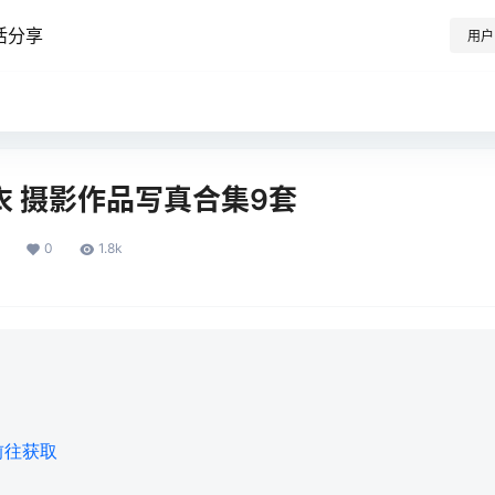
活分享
用户
衣衣 摄影作品写真合集9套
0
1.8k
前往获取