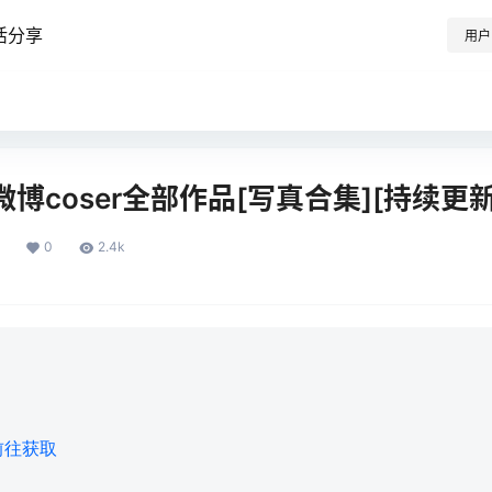
活分享
用户
_微博coser全部作品[写真合集][持续更新
0
2.4k
前往获取