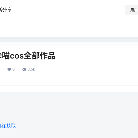
活分享
用户
_咔喵cos全部作品
0
3.5k
前往获取