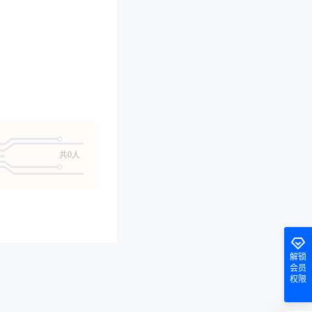
共0人
解锁
会员
权限