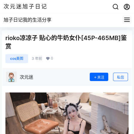
次元迷旭子日记
旭子日记我的生活分享
rioko凉凉子 贴心的牛奶女仆[45P-465MB]鉴
赏
0
cos美图
3 年前
次元迷
关注
私信