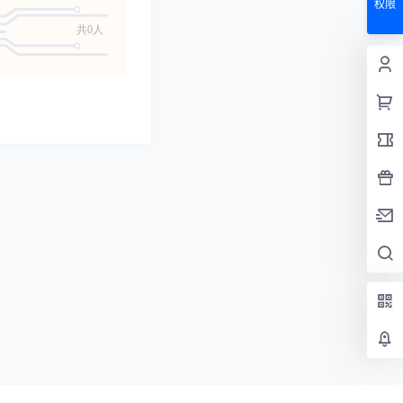
权限
共0人