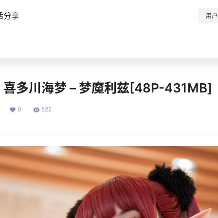
活分享
用户
子 喜多川海梦 – 梦魔利兹[48P-431MB]
0
522