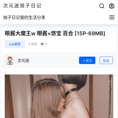
次元迷旭子日记
旭子日记我的生活分享
眼酱大魔王w 眼酱×悠宝 百合 [15P-69MB]
0
cos美图
3 年前
次元迷
关注
私信