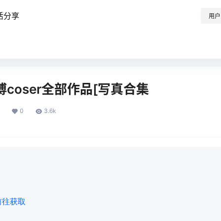
活分享
用户
微博coser全部作品[写真合集
0
3.6k
前往获取