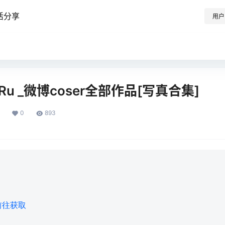
活分享
用户
u _微博coser全部作品[写真合集]
0
893
前往获取