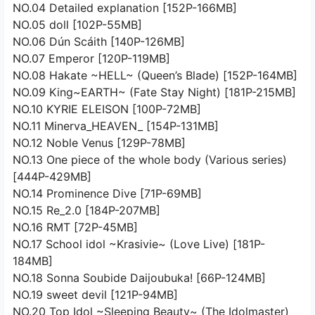
NO.04 Detailed explanation [152P-166MB]
NO.05 doll [102P-55MB]
NO.06 Dún Scáith [140P-126MB]
NO.07 Emperor [120P-119MB]
NO.08 Hakate ~HELL~ (Queen’s Blade) [152P-164MB]
NO.09 King~EARTH~ (Fate Stay Night) [181P-215MB]
NO.10 KYRIE ELEISON [100P-72MB]
NO.11 Minerva_HEAVEN_ [154P-131MB]
NO.12 Noble Venus [129P-78MB]
NO.13 One piece of the whole body (Various series)
[444P-429MB]
NO.14 Prominence Dive [71P-69MB]
NO.15 Re_2.0 [184P-207MB]
NO.16 RMT [72P-45MB]
NO.17 School idol ~Krasivie~ (Love Live) [181P-
184MB]
NO.18 Sonna Soubide Daijoubuka! [66P-124MB]
NO.19 sweet devil [121P-94MB]
NO.20 Top Idol ~Sleeping Beauty~ (The Idolmaster)