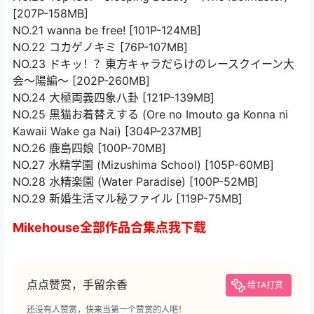
[207P-158MB]
NO.21 wanna be free! [101P-124MB]
NO.22 コカゲノキミ [76P-107MB]
NO.23 ドキッ！？東方キャラだらけのレースクイーン大
会～陽編～ [202P-260MB]
NO.24 大極両義四象八卦 [121P-139MB]
NO.25 黒猫お着替えする (Ore no Imouto ga Konna ni
Kawaii Wake ga Nai) [304P-237MB]
NO.26 鹿島四娘 [100P-70MB]
NO.27 水精学園 (Mizushima School) [105P-60MB]
NO.28 水精楽園 (Water Paradise) [100P-52MB]
NO.29 新婚生活マル秘ファイル [119P-75MB]
Mikehouse全部作品合集点我下载
点点赞赏，手留余香
给TA打赏
还没有人赞赏，快来当第一个赞赏的人吧！