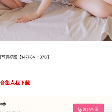
2月写真视图【147P8V-1.87G】
合集点我下载
余香
给TA打赏