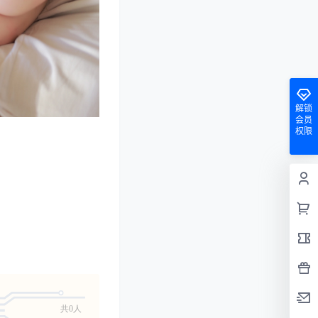
解锁
会员
权限
共0人