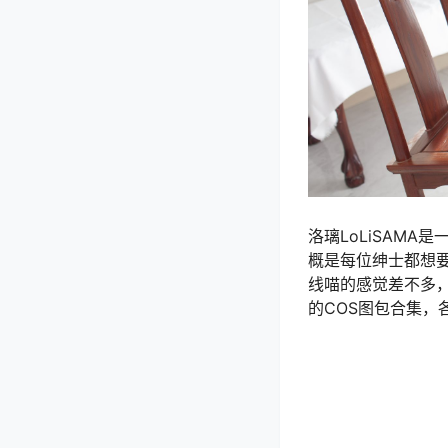
洛璃LoLiSAM
概是每位绅士都想
线喵的感觉差不多，
的COS图包合集，