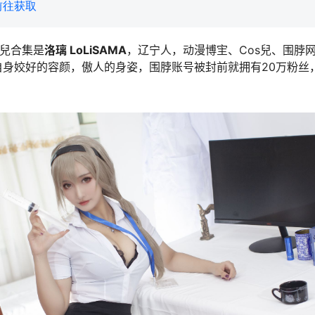
前往获取
s兒合集是
洛璃 LoLiSAMA
，辽宁人，动漫博宔、Cos兒、围脖
自身姣好的容颜，傲人的身姿，围脖账号被封前就拥有20万粉丝