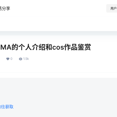
活分享
用户
SAMA的个人介绍和cos作品鉴赏
0
1.5k
前往获取