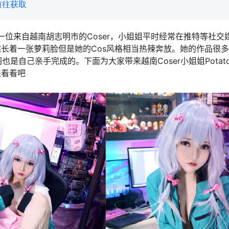
前往获取
zilla是一位来自越南胡志明市的Coser，小姐姐平时经常在推特等
然长着一张萝莉脸但是她的Cos风格相当热辣奔放。她的作品很
是自己亲手完成的。下面为大家带来越南Coser小姐姐Potato G
来看看吧